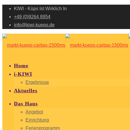
KIWI - Küps Ist Wirklich In
+49 (0)9264 8954
info@kiwi-kueps.de
Home
i-KIWI
Ergebnisse
Aktuelles
Das Haus
Angebot
Einrichtung
Ferienprogramm