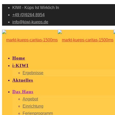
KIWI - Küps Ist Wirklich In
+49 (0)9264 8954
info@kiwi-kueps.de
Home
i-KIWI
Ergebnisse
Aktuelles
Das Haus
Angebot
Einrichtung
Ferienprogramm