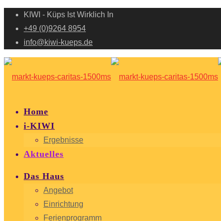
KIWI - Küps Ist Wirklich In
+49 (0)9264 8954
info@kiwi-kueps.de
Home
i-KIWI
Ergebnisse
Aktuelles
Das Haus
Angebot
Einrichtung
Ferienprogramm