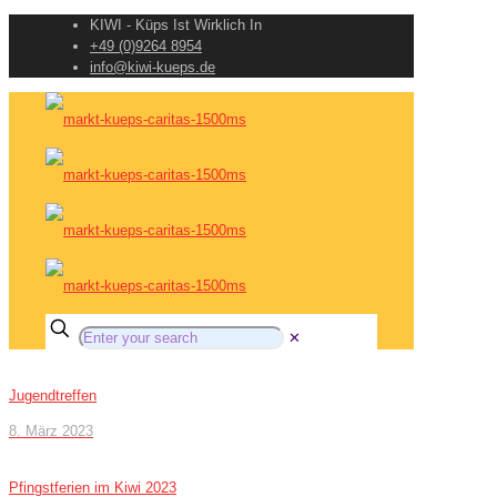
KIWI - Küps Ist Wirklich In
+49 (0)9264 8954
info@kiwi-kueps.de
✕
Jugendtreffen
8. März 2023
Pfingstferien im Kiwi 2023